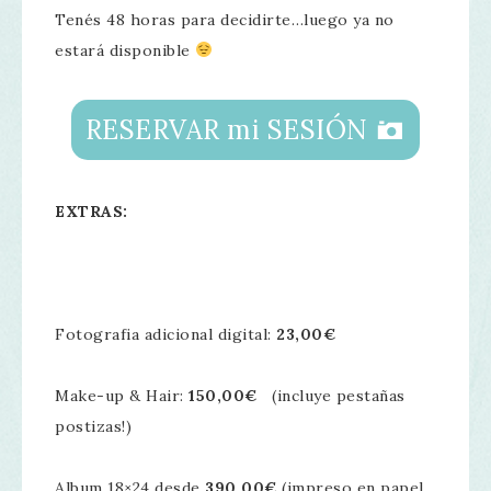
Tenés 48 horas para decidirte…luego ya no
estará disponible
RESERVAR mi SESIÓN
EXTRAS:
Fotografia adicional digital:
23,00€
Make-up & Hair:
150,00€
(incluye pestañas
postizas!)
Album 18×24 desde
390,00€
(impreso en papel