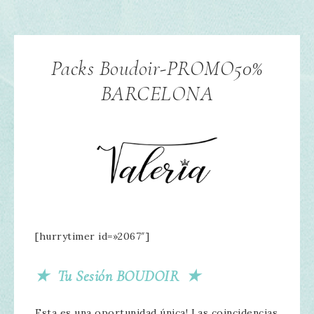
Packs Boudoir-PROMO50%
BARCELONA
[hurrytimer id=»2067″]
★ Tu Sesión BOUDOIR ★
Esta es una oportunidad única! Las coincidencias